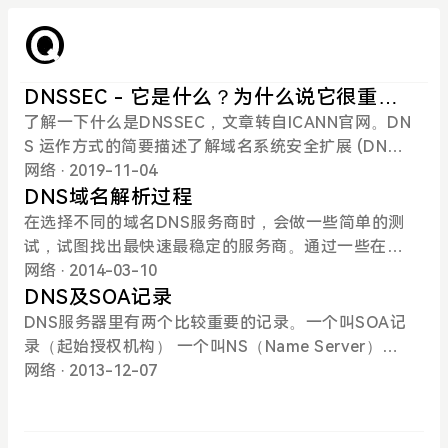
DNSSEC - 它是什么？为什么说它很重
要？
了解一下什么是DNSSEC，文章转自ICANN官网。DN
S 运作方式的简要描述了解域名系统安全扩展 (DNSS
EC)，这有助于对域名系统 (DNS) 有基本的认识。互
网络
· 2019-11-04
联网的正常运转离不开 DNS。访问的每一个网页、发
DNS域名解析过程
送的每一封电子邮件，以及从社交媒体中检索到的每
在选择不同的域名DNS服务商时，会做一些简单的测
一张图片：所有这些交互都要通过 DNS 将易于使用
试，试图找出最快速最稳定的服务商。通过一些在线
的域名（如 icann.org）转换为 IP 地址（如 192.0.4
网站监测，DNS的解析时间长短不一，有的很喜人，
网络
· 2014-03-10
3.7 和 2001:500:88:200::7），服务器、路由器和其
有的很烦人。这个时间长短其实并不完全取决于所检
DNS及SOA记录
他网络设备需要根据 IP 地址将流量路由到互联网上的
测的DNS服务商。还与你网站的访问量，与当地的电
DNS服务器里有两个比较重要的记录。一个叫SOA记
适当目的地。无论在任何设备上使用互联网，都需要
信DNS等等都有关系。所以没必要患得患失，对监测
录（起始授权机构） 一个叫NS（Name Server）记
首先提供 DNS。例如，设想一下，如果用户在手机浏
的结果不用太在意。那么域名解析过程中究竟要经过
录（域名服务器）关于这两个记录，很多文章都有解
网络
· 2013-12-07
览器中输入网站名称，浏览器使用存根解析器（作为
哪些步骤呢？炒冷饭，摘自许令波 《深入分析Java
释，但是很多人还是很糊涂。我现在通俗的解释一下
设备操作系统的一部分）开始将网站域名转换为互联
Web技术内幕》电子工业出版社。较为详细絮叨的看
这两个记录是干什么的。如果理解有错误，欢迎高手
网协议 (IP) 地址。存根解析器是一种极为简单的 DN
一看域名解析的前中后……DNS域名解析的主要请求
来指正。SOA记录表明了DNS服务器之间的关系。S