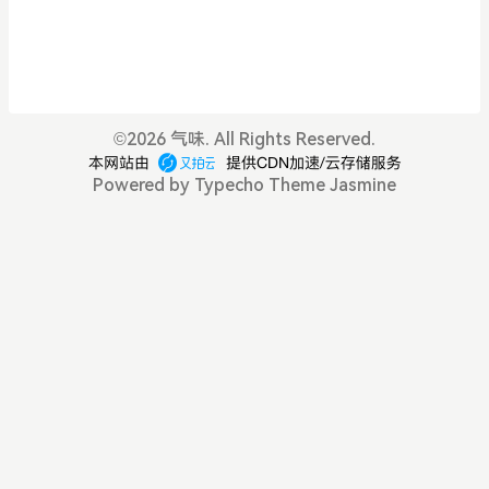
S 客户端，它会将应用的 DNS 数据请求传递到更复杂
过程实例图。域名解析如图所示，当一个用户在浏览
OA记录表明了谁是这个区域的所有者。比如51CTO.
的 DNS 客户端，也就是所谓的递归解析器。很多网
器中输入www.abc.com时，DNS解析将会有将近10
COM这个区域。一个DNS服务器安装后，需要创建一
络运营商运行递归解析器，以便处理设备通过其网络
个步骤，这个过程大体描述如下。当用户在浏览器中
个区域，以后这个区域的查询解析，都是通过DNS服
发送的 DNS 请求或查询。（有时，小型运营商和组
输入域名并按下回车键后，第1步，浏览器会检查缓
务器来完成的。现在来说一下所有者，我这里所说的
织会对其他网络使用递归解析器，包括作为公众服务
存中有没有这个域名对应的解析过的IP地址，如果缓
所有者，就是谁对这个区域有修改权利。常见的DNS
©
2026 气味. All Rights Reserved.
运行的
存中有，这个解析过程就将结束。浏览器缓存域名也
服务器只能创建一个标准区域，然后可以创建很多个
是有限制的，不仅浏览器缓存大小有限制，而且缓存
辅助区域。标准区域是可以读写修改的。而辅助区域
Powered by
Typecho
Theme
Jasmine
的时间也有限制，通常情况下为几分钟到几小时不
只能通过标准区域复制来完成，不能在辅助区域中进
等，域名被缓存的时间限制可以通过TTL属性来设
行修改。而创建标准区域的DNS就会有SOA记录，或
置。这个缓存时间太长和太短都不好，如果缓存时间
者准确说SOA记录中的主机地址一定是这个标准区域
太长，一旦域名被解析到的IP有变化，会导致被客户
的服务器IP地址。1，A记录A记录也称为主机记录，
端
是使用最广泛的DNS记录，A记录的基本作用就是说
明一个域名对应的IP是多少， 它是域名和IP地址的对
应关系，表现形式为 www.contoso.com 192