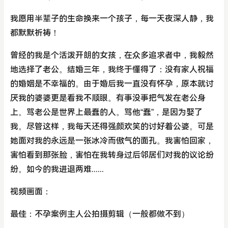
我愿用半辈子的生命换来一个孩子，每一天夜深人静，我
都默默祈祷！
曾经的我是个活泼开朗的女孩，在众多追求者中，我毅然
地选择了老公。结婚三年，我终于懂得了：没有家人祝福
的婚姻是不幸福的。由于婚后我一直没有怀孕，原本就讨
厌我的婆婆更是看我不顺眼。有事没事把气发在老公身
上。骂老公是世界上最蠢的人。骂他“蠢”，是因为娶了
我。尽管这样，我每天还得强颜欢笑的讨好着公婆。可是
她面对我的永远是一张冰冷而傲气的面孔。我害怕回家，
害怕看到那张脸，害怕在我转身过后邻居们对我的议论纷
纷。如今的我进退两难......
视频画面：
最佳：不孕案例主人公拍摄剪辑（一般都做不到）